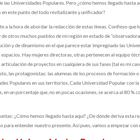
e las Universidades Populares. Pero ¿cómo hemos llegado hasta 
en este punto del todo revitalizante y unificador?
e a la hora de abordar la redacción de estas líneas. Confieso que 
 de otros muchos pueblos de mi región en estado de “observadora 
lución y de dinamismo en el que parece estar impregnado las Unive
s espacios. Hay mujeres directoras, otras pertenecen al equipo técn
articulación de proyectos en cualquiera de sus fases (tal es mi caso
to, las protagonistas: las alumnas de los procesos de formación o 
ades Populares en sus territorios. Cada Universidad Popular con l
, en un porcentaje que, no en pocas ocasiones, se acerca al 80 % co
eguntas: ¿Cómo hemos llegado hasta aquí? ¿De dónde deriva esta rea
do para entender nuestro presente. Así pues, vamos a empezar con e