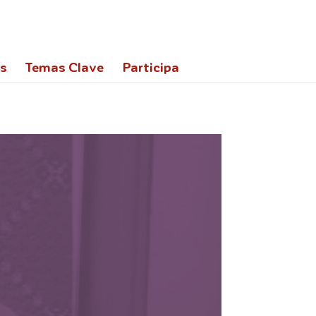
,900&display=swap');
es
Temas Clave
Participa