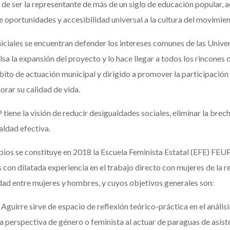
de ser la representante de más de un siglo de educación popular, a
 oportunidades y accesibilidad universal a la cultura del movimien
ciales se encuentran defender los intereses comunes de las Unive
 la expansión del proyecto y lo hace llegar a todos los rincones 
to de actuación municipal y dirigido a promover la participación so
orar su calidad de vida.
iene la visión de reducir desigualdades sociales, eliminar la brec
aldad efectiva.
pios se constituye en 2018 la Escuela Feminista Estatal (EFE) FEUP
s con dilatada experiencia en el trabajo directo con mujeres de la
aldad entre mujeres y hombres, y cuyos objetivos generales son:
uirre sirve de espacio de reflexión teórico-práctica en el análisi
 perspectiva de género o feminista al actuar de paraguas de asist