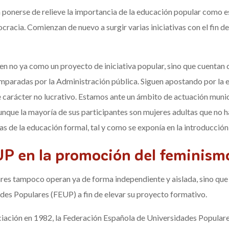
 a ponerse de relieve la importancia de la educación popular como 
cracia. Comienzan de nuevo a surgir varias iniciativas con el fin d
 no ya como un proyecto de iniciativa popular, sino que cuentan co
paradas por la Administración pública. Siguen apostando por la e
de carácter no lucrativo. Estamos ante un ámbito de actuación muni
aunque la mayoría de sus participantes son mujeres adultas que no
as de la educación formal, tal y como se exponía en la introducción
UP en la promoción del feminismo 
es tampoco operan ya de forma independiente y aislada, sino que 
es Populares (FEUP) a fin de elevar su proyecto formativo.
ación en 1982, la Federación Española de Universidades Populares