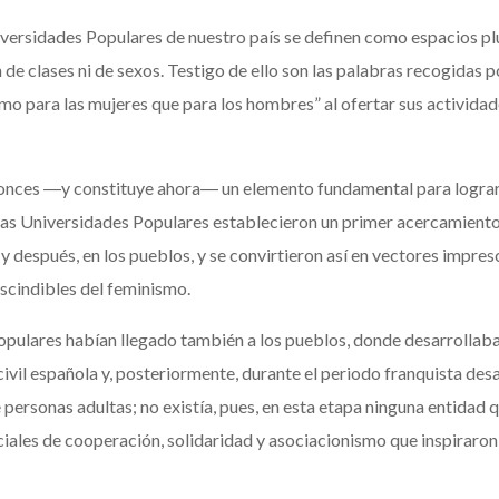
niversidades Populares de nuestro país se definen como espacios pl
n de clases ni de sexos. Testigo de ello son las palabras recogidas
smo para las mujeres que para los hombres” al ofertar sus activida
tonces ―y constituye ahora― un elemento fundamental para lograr 
as Universidades Populares establecieron un primer acercamiento d
y después, en los pueblos, y se convirtieron así en vectores impres
scindibles del feminismo.
Populares habían llegado también a los pueblos, donde desarrollaba
civil española y, posteriormente, durante el periodo franquista desa
personas adultas; no existía, pues, en esta etapa ninguna entidad
ociales de cooperación, solidaridad y asociacionismo que inspiraro