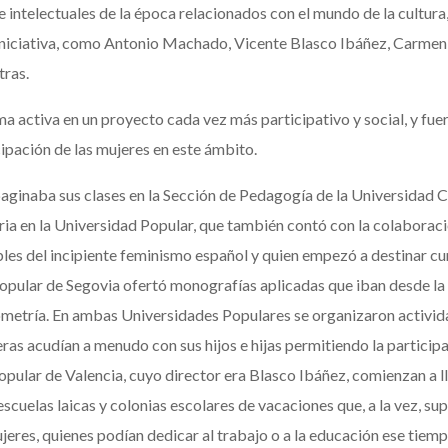
 intelectuales de la época relacionados con el mundo de la cultura, 
iniciativa, como Antonio Machado, Vicente Blasco Ibáñez, Carme
tras.
a activa en un proyecto cada vez más participativo y social, y fuer
cipación de las mujeres en este ámbito.
inaba sus clases en la Sección de Pedagogía de la Universidad Ce
ia en la Universidad Popular, que también contó con la colaborac
bles del incipiente feminismo español y quien empezó a destinar c
opular de Segovia ofertó monografías aplicadas que iban desde la h
 geometría. En ambas Universidades Populares se organizaron activi
eras acudían a menudo con sus hijos e hijas permitiendo la particip
opular de Valencia, cuyo director era Blasco Ibáñez, comienzan a ll
escuelas laicas y colonias escolares de vacaciones que, a la vez, sup
eres, quienes podían dedicar al trabajo o a la educación ese tiemp