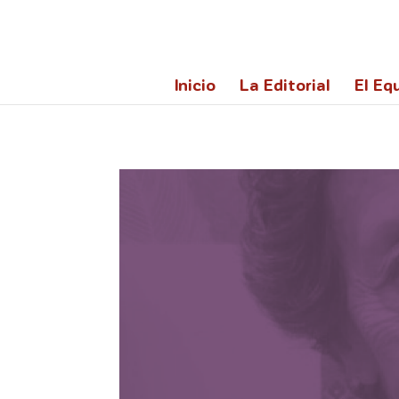
@import url('https://fonts.googleapis.com/css2?family=Lato:ita
Inicio
La Editorial
El Equ