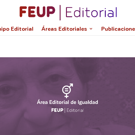
l,wght@0,100;0,300;0,400;0,700;0,900;1,100;1,300;1,400;1,700;1
ipo Editorial
Áreas Editoriales
Publicacion