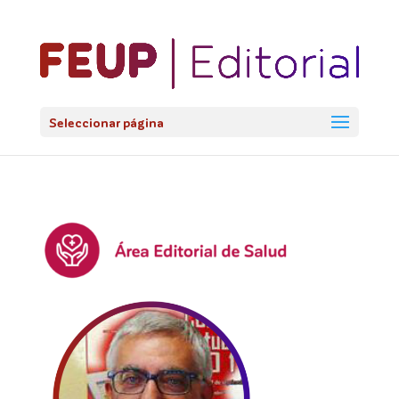
@import url('https://fonts.googleapis.com/css2?
family=Lato:ital,wght@0,100;0,300;0,400;0,700;0,900;1,100;1,3
Seleccionar página