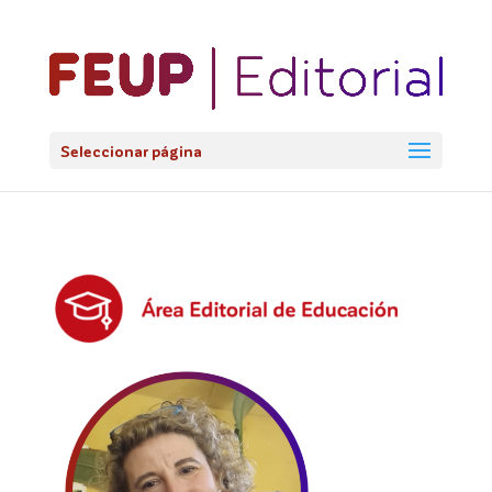
@import url('https://fonts.googleapis.com/css2?
family=Lato:ital,wght@0,100;0,300;0,400;0,700;0,900;1,100;1,3
Seleccionar página