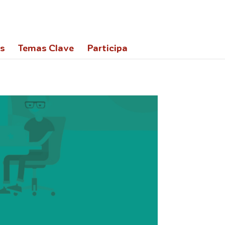
,900&display=swap');
es
Temas Clave
Participa