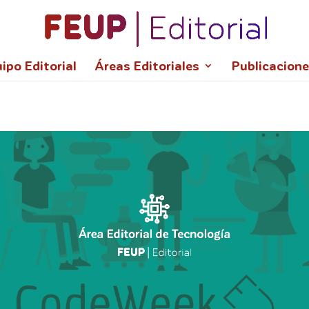
l,wght@0,100;0,300;0,400;0,700;0,900;1,100;1,300;1,400;1,700;1
ipo Editorial
Áreas Editoriales
Publicacion