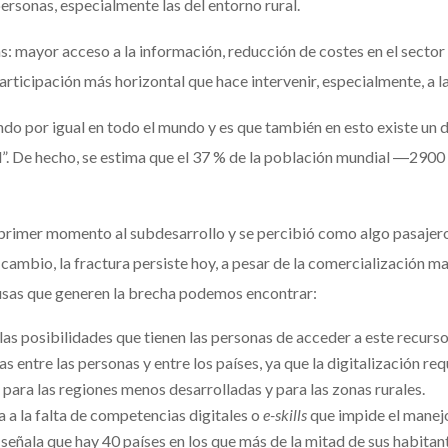
personas, especialmente las del entorno rural.
: mayor acceso a la información, reducción de costes en el sector
rticipación más horizontal que hace intervenir, especialmente, a l
ando por igual en todo el mundo y es que también en esto existe un d
l”. De hecho, se estima que el 37 % de la población mundial ―290
n primer momento al subdesarrollo y se percibió como algo pasajer
 cambio, la fractura persiste hoy, a pesar de la comercialización m
ausas que generen la brecha podemos encontrar:
las posibilidades que tienen las personas de acceder a este recurso.
 entre las personas y entre los países, ya que la digitalización req
para las regiones menos desarrolladas y para las zonas rurales.
 a la falta de competencias digitales o
e-skills
que impide el manejo 
 señala que hay 40 países en los que más de la mitad de sus habitan