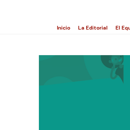
@import url('https://fonts.googleapis.com/css2?family=Lato:ita
Inicio
La Editorial
El Equ