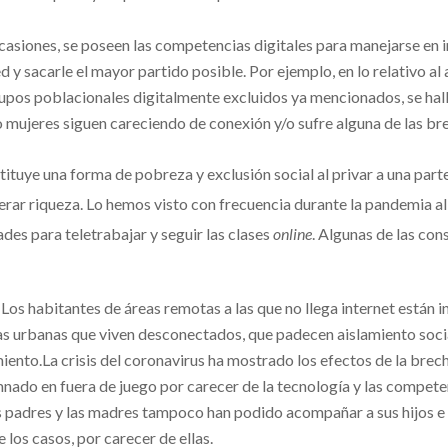
casiones, se poseen las competencias digitales para manejarse en 
d y sacarle el mayor partido posible. Por ejemplo, en lo relativo al
upos poblacionales digitalmente excluidos ya mencionados, se halla
 mujeres siguen careciendo de conexión y/o sufre alguna de las bre
ituye una forma de pobreza y exclusión social al privar a una part
nerar riqueza. Lo hemos visto con frecuencia durante la pandemia a
des para teletrabajar y seguir las clases
online
. Algunas de las con
Los habitantes de áreas remotas a las que no llega internet están 
nas urbanas que viven desconectados, que padecen aislamiento socia
iento.La crisis del coronavirus ha mostrado los efectos de la brecha
ado en fuera de juego por carecer de la tecnología y las competen
os padres y las madres tampoco han podido acompañar a sus hijos e
los casos, por carecer de ellas.