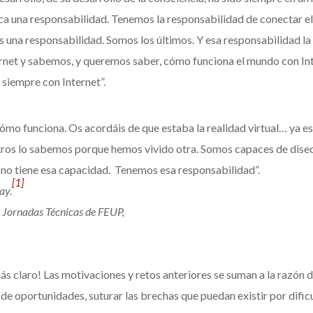
ca una responsabilidad. Tenemos la responsabilidad de conectar e
 una responsabilidad. Somos los últimos. Y esa responsabilidad 
net y sabemos, y queremos saber, cómo funciona el mundo con Inte
 siempre con Internet”.
o funciona. Os acordáis de que estaba la realidad virtual… ya es ú
osotros lo sabemos porque hemos vivido otra. Somos capaces de di
o no tiene esa capacidad. Tenemos esa responsabilidad”.
[1]
ay.
s Jornadas Técnicas de FEUP,
ás claro! Las motivaciones y retos anteriores se suman a la razón d
 de oportunidades, suturar las brechas que puedan existir por difi