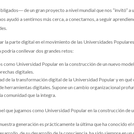
igados― de un gran proyecto a nivel mundial que nos “invitó” a uti
nos ayudó a sentirnos más cerca, a conectarnos, a seguir aprendiend
des.
r la parte digital en el movimiento de las Universidades Populares
a podría conllevar dos grandes retos:
s como Universidad Popular en la construcción de un nuevo modelo 
rechas digitales.
ad de la transformación digital de la Universidad Popular y en qué
de herramientas digitales. Supone un cambio organizacional profu
la comunidad que la integra.
papel que jugamos como Universidad Popular en la construcción de 
uestra generación es prácticamente la última que ha conocido el m
sarrollo, de su desarrollo de la consciencia, ha sido siempre en un 