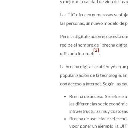
y mejorar la calidad de vida de las 
Las TIC ofrecen numerosas ventajas
las personas, un nuevo modelo de pa
Pero la digitalización no se está d
recibe el nombre de “brecha digita
[2]
utilizado internet
.
La brecha digital se atribuyó en u
popularización de la tecnología. En
con acceso a internet. Según las c
Brecha de acceso. Se refiere a 
las diferencias socioeconómicas
infraestructuras muy costosas 
Brecha de uso. Hace referencia
y por poner un ejemplo, la UIT