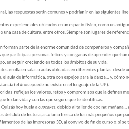
al, las respuestas serán comunes y podrían ir en las siguientes líne
os experienciales ubicados en un espacio físico, como un antiguo 
o una casa de cultura, entre otros. Siempre son lugares de referenc
n forman parte de la enorme comunidad de compañeros y compañer
as que participas: personas felices y con ganas de aprender que han 
po, en seguir creciendo en todos los ámbitos de su vida.
 desarrolla en salas o aulas ubicadas en diferentes plantas, desde 
s, el aula de informática, otra con espejos para la danza… y, cómo 
tancia (el #nosepuede no existe en el lenguaje de la UP).
idas, reflejan los valores, retos y compromisos que la definen med
ue le dan vida y con las que seguro que te identificas.
 Quizás hoy huela a
cupcakes
, debido al taller de cocina; mañana… 
ros del club de lectura, a colonia fresca de los más pequeños que par
lamentos de las impresoras 3D, al convivo de fin de curso o, si se ti