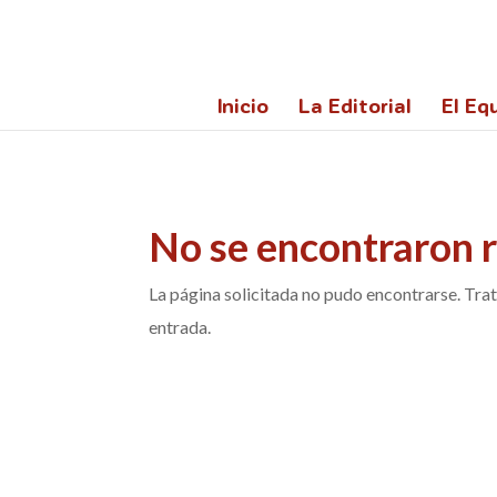
@import url('https://fonts.googleapis.com/css2?family=Lato:ita
Inicio
La Editorial
El Equ
No se encontraron 
La página solicitada no pudo encontrarse. Trat
entrada.