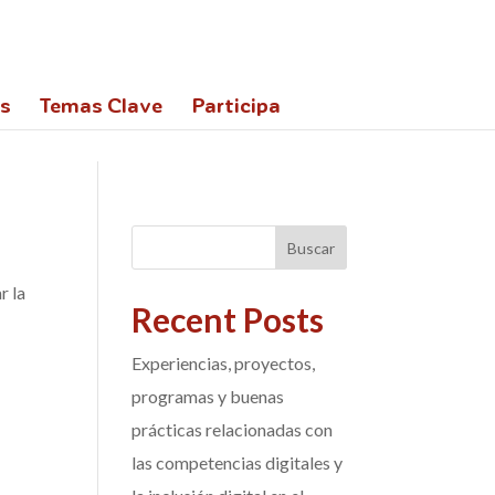
,900&display=swap');
es
Temas Clave
Participa
Buscar
r la
Recent Posts
Experiencias, proyectos,
programas y buenas
prácticas relacionadas con
las competencias digitales y