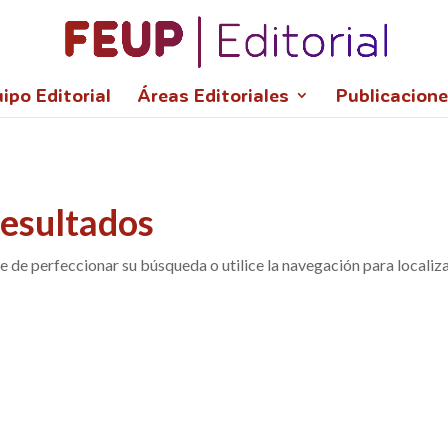
l,wght@0,100;0,300;0,400;0,700;0,900;1,100;1,300;1,400;1,700;1
ipo Editorial
Áreas Editoriales
Publicacion
resultados
e de perfeccionar su búsqueda o utilice la navegación para localiza