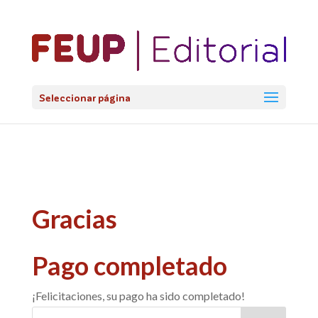
@import url('https://fonts.googleapis.com/css2?
family=Lato:ital,wght@0,100;0,300;0,400;0,700;0,900;1,100;1,3
Seleccionar página
Gracias
Pago completado
¡Felicitaciones, su pago ha sido completado!