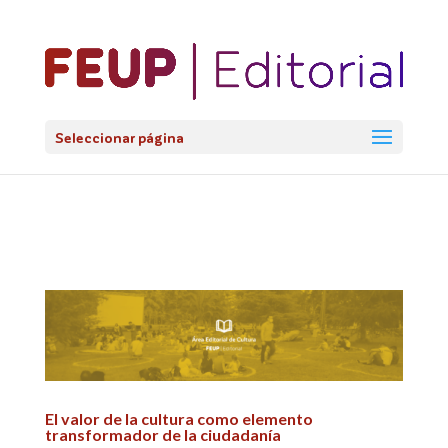
@import url('https://fonts.googleapis.com/css2?
family=Lato:ital,wght@0,100;0,300;0,400;0,700;0,900;1,100;1,3
Seleccionar página
El valor de la cultura como elemento
transformador de la ciudadanía